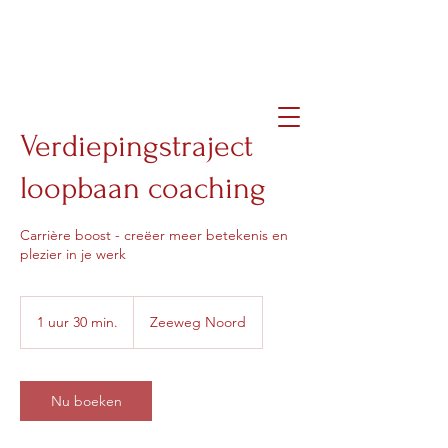
brigittemortier
Verdiepingstraject
loopbaan coaching
Carrière boost - creëer meer betekenis en
plezier in je werk
1 uur 30 min.
1
Zeeweg Noord
u
u
3
0
Nu boeken
m
i