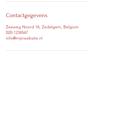
n
.
Contactgegevens
Zeeweg Noord 16, Zedelgem, Belgium
020-1234567
info@mijnwebsite.nl
Brigitte Mortier
brigittemortier@telenet.be