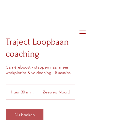
brigittemortier
Traject Loopbaan
coaching
Carrièreboost - stappen naar meer
werkplezier & voldoening - 5 sessies
1 uur 30 min.
1
Zeeweg Noord
u
u
3
0
Nu boeken
m
i