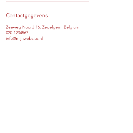
n
.
Contactgegevens
Zeeweg Noord 16, Zedelgem, Belgium
020-1234567
info@mijnwebsite.nl
Brigitte Mortier
brigittemortier@telenet.be